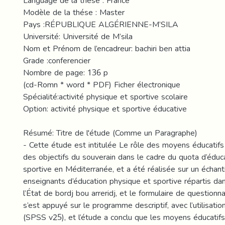
Language de la thése : France
Modèle de la thése : Master
Pays :RÉPUBLIQUE ALGÉRIENNE-M’SILA
Université: Université de M’sila
Nom et Prénom de l’encadreur: bachiri ben attia
Grade :conferencier
Nombre de page: 136 p
(cd-Romn * word * PDF) Ficher électronique
Spécialité:activité physique et sportive scolaire
Option: activité physique et sportive éducative
Résumé: Titre de l'étude (Comme un Paragraphe)
- Cette étude est intitulée Le rôle des moyens éducatifs 
des objectifs du souverain dans le cadre du quota d’éduc
sportive en Méditerranée, et a été réalisée sur un échant
enseignants d’éducation physique et sportive répartis da
l’État de bordj bou arreridj, et le formulaire de questionna
s’est appuyé sur le programme descriptif, avec l’utilisat
(SPSS v25), et l’étude a conclu que les moyens éducatifs