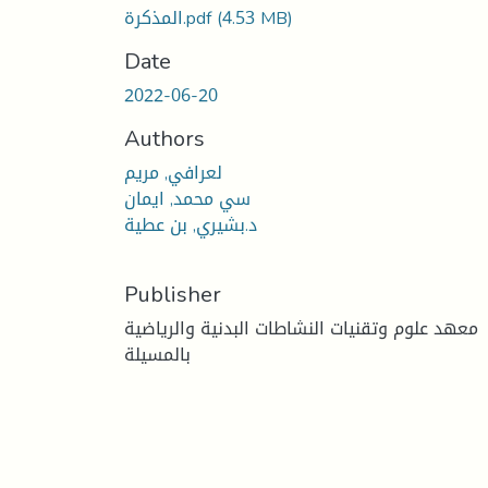
المذكرة.pdf
(4.53 MB)
Date
2022-06-20
Authors
لعرافي, مريم
سي محمد, ايمان
د.بشيري, بن عطية
Publisher
معهد علوم وتقنيات النشاطات البدنية والرياضية
بالمسيلة