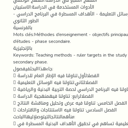
المنهج المتبع في الدراسة:المنهج الوصفي
الأدوات المستخدمة في الدراسة:الاستبيان
الوسائل التعليمة - الأهداف المسطرة في البرنامج الدراسي
الطور الثانوي
بالفرنسية
Mots clés:Méthodes d’enseignement - objectifs princip
d’études - phase secondaire.
بالإنجليزية
Keywords: Teaching methods - ruler targets in the study
secondary phase.
جاءهذاالبحثفيفصول:
 الفصلالأول:تناولنا فيه الإطار العام للدراسة
 الفصلالثاني:تناولنا فيه الوسائل التعليمية
 الفصلالثالث: تناولنا فيه البرنامج الدراسي لحصة التربية البدنية والرياضية
 الفصلالرابع: تناولنا فيهمنهجية الدراسة
 الفصل الخامس: تناولنا فيه عرض وتحليل ومناقشة النتائج
 الفصل السادس: تناولنا فيه الاستنتاجات والاقتراحات
منأهمالنتائجالتيتوصلإليهاالباحث:
 أن الوسائل التعليمية تساهم في تحقيق الأهداف البدنية المسطرة في