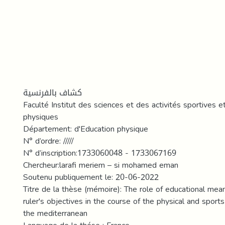
كشاف بالفرنسية
Faculté Institut des sciences et des activités sportives e
physiques
Département: d'Education physique
N° d’ordre: /////
N° d’inscription:1733060048 - 1733067169
Chercheur:larafi meriem – si mohamed eman
Soutenu publiquement le: 20-06-2022
Titre de la thèse (mémoire): The role of educational mean
ruler's objectives in the course of the physical and sport
the mediterranean