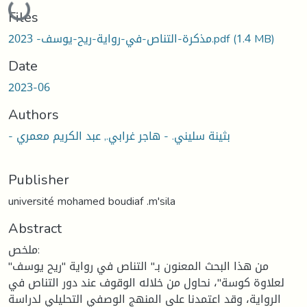
Loading...
Files
(1.4 MB)
مذكرة-التناص-في-رواية-ريح-يوسف- 2023.pdf
Date
2023-06
Authors
- بثينة سليني. - هاجر غرابي., عبد الكريم معمري
Publisher
université mohamed boudiaf .m'sila
Abstract
ملخص:
من هذا البحث المعنون بـ" التناص في رواية "ريح يوسف"
لعلاوة كوسة"، نحاول من خلاله الوقوف عند دور التناص في
الرواية، وقد اعتمدنا على المنهج الوصفي التحليلي لدراسة