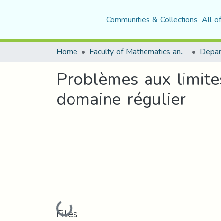
Communities & Collections
All o
Home
Faculty of Mathematics and Computer Science
Depar
Problèmes aux limites
domaine régulier
Loading...
Files