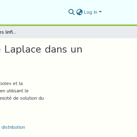
Log In
Problèmes aux limites linfiaires pour l'équation de Laplace dans un domaine régulier
de Laplace dans un
bolev et la
n utilisant le
nicité de solution du
distribution