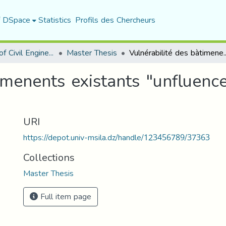
f DSpace
Statistics
Profils des Chercheurs
Department of Civil Engineering
Master Thesis
Vulnérabilité des bàtimenents existants "u
imenents existants "unfluence
URI
https://depot.univ-msila.dz/handle/123456789/37363
Collections
Master Thesis
Full item page