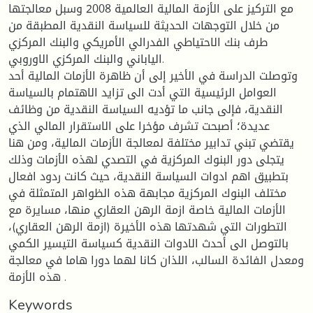
مع التركيز على الأزمة المالية العالمية 2008 وسبل معالجتها
من خلال التوجهات الحديثة للسياسة النقدية المطبقة من
طرف بنك الاحتياطي الفدرالي الأمريكي والبنك المركزي
الياباني والبنك المركزي الاوروبي.
وتوصلت الدراسة في الأخير إلى أن ظاهرة الأزمات المالية أحد
العوامل الرئيسية التي أدت الى تزايد الاهتمام بالسياسة
النقدية، فإلى جانب ما تؤديه السياسة النقدية من وظائف
عديدة؛ أصبحت تشرف مؤخرا على الاستقرار المالي الذي
يقتضي تبني تدابير مختلفة لمعالجة الأزمات المالية، ومن هنا
يتجلى دور البنوك المركزية في التصدي لهذه الأزمات وذلك
بتطبيق اهم ادوات السياسة النقدية، حيث كانت ردود افعال
مختلف البنوك المركزية مجابهة هذه الظواهر المتمثلة في
الأزمات المالية خاصة ازمة الرهن العقاري منها، مسايرة مع
التطورات التي شهدتها هذه الأخيرة (ازمة الرهن العقاري)،
بالتوصل الى أحدث الادوات النقدية كسياسة التيسير الكمي
ومعدل الفائدة السالب، اللذان كانا لهما دورا هاما في معالجة
هذه الأزمة .
Keywords