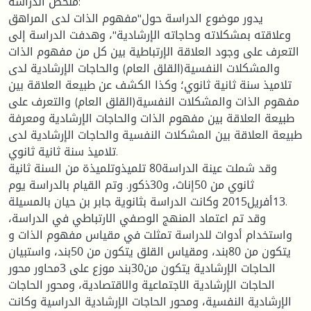
ملخص الدراسة:
يدور موضوع الدراسة حول"مفهوم الذات لدى المراهق
وعلاقته بمشكلاته وحاجاته الإرشادية"، وهدفت الدراسة إلى
التعرف على وجود العلاقة الإرتباطية بين كل من مفهوم الذات
والمشكلات النفسية(القلق العام) والحاجات الإرشادية لدى
تلاميذ سنة ثانية ثانوي؛ وكذا الكشف عن طبيعة العلاقة بين
مفهوم الذات والمشكلات النفسية(القلق العام) والتعرف على
طبيعة العلاقة بين مفهوم الذات والحاجات الإرشادية ومعرفة
طبيعة العلاقة بين المشكلات النفسية والحاجات الإرشادية لدى
تلاميذ سنة ثانية ثانوي.
وقد شملت عينة الدراسة80 تلميذوتلميذة من السنة ثانية
ثانوي من 50إناث، و30ذكور. وتم القيام بالدراسة يوم
13أفريل2015 وكانت الدراسة بثانوية جابر بن حيان بالمسيلة.
وقد تم اعتماد المنهج الوصفي الارتباطي في الدراسة،
واستخدام أدوات للدراسة تمثلت في مقياس مفهوم الذات و
يتكون من 80بند، ومقياس القلق يتكون من 50بند، واستبيان
الحاجات الإرشادية يتكون من30بند موزع على 3محاور محور
الحاجات الإرشادية الاجتماعية والاقتصادية، ومحور الحاجات
الإرشادية النفسية، ومحور الحاجات الإرشادية الدراسية وكانت