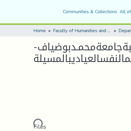
Communities & Collections
All o
Home
Faculty of Humanities and Social Sciences
Depar
طلبةجامعةمحمـدبوضياف-
Loading...
Files