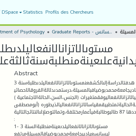
f DSpace
Statistics
Profils des Chercheurs
Graduate Reports - تقارير الليسانس
tment of Psychology
مستوىالاتزانالانفعاليلدى
Abstract
هدفتالدراسةإلىالكشفعنمستوىالاتزانالانفعاليلدىطلبةسنة 3
ديجامعةمحمدبوضيافبالمسيلة،درستمدىدلالةالفروقالاحصائي
الاتزانالانفعاليوفقمتغيرات (الجنس،السن،الحالةالاجتماعية )
ةالحاليةتمتطبيقمقياسالاتزانالانفعاليالذيطوره (أبومصطفى
2015) علىعينةطلبةعددها 87 طالبوطالبةفيأعمارمختلفة،وتمالتوصلإلىالنتائجالتالية
:
1- مستوىالاتزانالانفعاليلدىعينةمنطلبةالسنة 3
ليسانسعياديبجامعةمحمدبوضيافالمسيلةمرتفع