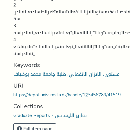
2-
حصائيةفيمستوىالاتزانالانفعاليتبعالمتغيرالجنسلدىعينةالدرا
سة
3-
صائيةفيمستوىالاتزانالانفعاليتبعالمتغيرالسنلدىعينةالدراسة
4-
ائيةفيمستوىالاتزانالانفعاليتبعالمتغيرالحالةالاجتماعيةلدىع
ينةالدراسة
Keywords
مستوى، الاتزان الانفعالي، طلبة جامعة محمد بوضياف
URI
https://depot.univ-msila.dz/handle/123456789/41519
Collections
Graduate Reports - تقارير الليسانس
Full item page