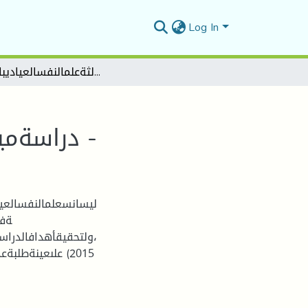
Log In
مستوىالاتزانالانفعاليلدىطلبةجامعةمحمـدبوضياف- دراسةميدانيةعلىعينةمنطلبةسنةثالثةعلمالنفسالعياديبالمسيلة -
دراسةميدانيةعلىعينةمنطلبةسنةثالثةعلمالنفسالعياديبالمسيلة -
ليسانسعلمالنفسالعيا
ةفي
،ولتحقيقأهدافالدراس