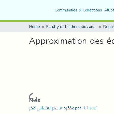
Communities & Collections
All o
Home
Faculty of Mathematics and Computer Science
Depar
Approximation des éq
Loading...
Files
مذكرة ماستر لعشاش قمر.pdf
(1.1 MB)