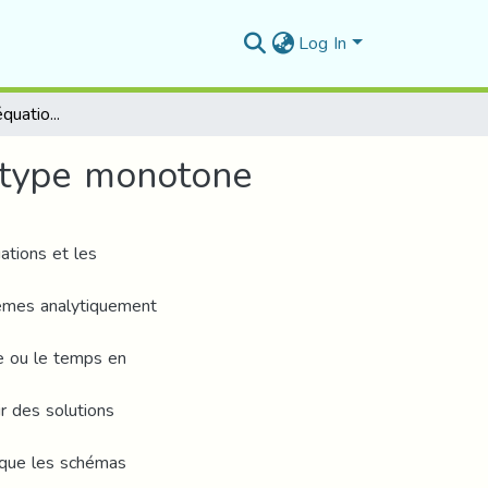
Log In
Approximation des équation et des inéquation de type monotone
 type monotone
ations et les
lèmes analytiquement
ce ou le temps en
ir des solutions
 que les schémas