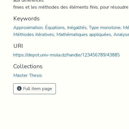
aux différences
finies et les méthodes des éléments finis, pour résoudr
Keywords
Approximation
,
Équations
,
Inégalités
,
Type monotone
,
Mé
Méthodes itératives
,
Mathématiques appliquées
,
Analys
URI
https://depot.univ-msila.dz/handle/123456789/43885
Collections
Master Thesis
Full item page