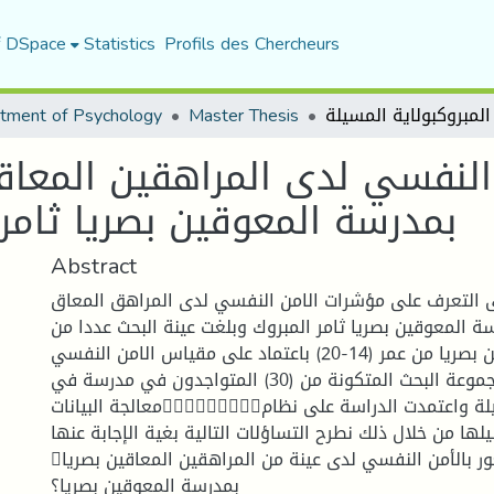
f DSpace
Statistics
Profils des Chercheurs
tment of Psychology
Master Thesis
لنفسي لدى المراهقين المعاقي
بمدرسة المعوقين بصريا ثامر 
Abstract
 التعرف على مؤشرات الامن النفسي لدى المراهق المعاق
سة المعوقين بصريا ثامر المبروك وبلغت عينة البحث عددا من
المراهقين المعاقين بصريا من عمر (14-20) باعتماد على مقياس الامن النفسي
لزينب شقير على مجموعة البحث المتكونة من (30) المتواجدون في مدرسة في
معالجة البياناتالمعوقين بالمسيلة واعتمدت الدراسة على نظام
يلها من خلال ذلك نطرح التساؤلات التالية بغية الإجابة عنها
ما مستوى الشعور بالأمن النفسي لدى عينة من المراهقين المعاقين بصريا
بمدرسة المعوقين بصريا؟