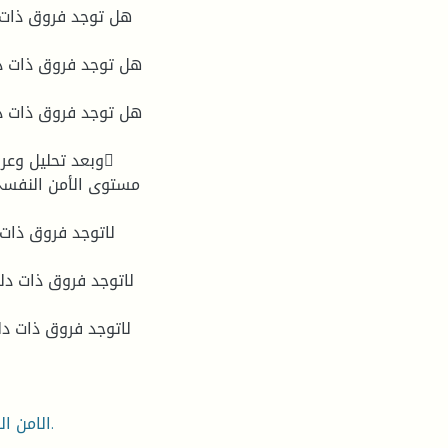
الامن النفسي، المراهقين، المعاقين بصريا، مدرسة المعوقين بصريا.