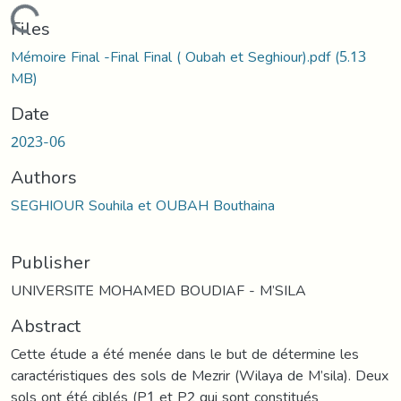
Loading...
Files
Mémoire Final -Final Final ( Oubah et Seghiour).pdf
(5.13
MB)
Date
2023-06
Authors
SEGHIOUR Souhila et OUBAH Bouthaina
Publisher
UNIVERSITE MOHAMED BOUDIAF - M’SILA
Abstract
Cette étude a été menée dans le but de détermine les
caractéristiques des sols de Mezrir (Wilaya de M’sila). Deux
sols ont été ciblés (P1 et P2 qui sont constitués