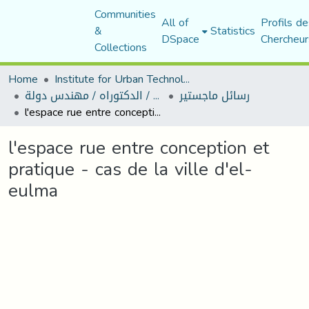
Communities
All of
Profils de
&
Statistics
DSpace
Chercheur
Collections
Home
Institute for Urban Technology Management
رسائل ماجستير
رسائل ماجستير / الدكتوراه / مهندس دولة
l'espace rue entre conception et pratique - cas de la ville d'el-eulma
l'espace rue entre conception et
pratique - cas de la ville d'el-
eulma