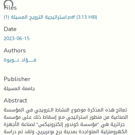
oading...
Files
(3.13 MB)
استراتيجية الترويج المسيلة (1).pdf
Date
2023-06-15
Authors
فــــــؤاد, نــــويوة
Publisher
جامعة المسيلة
Abstract
تعالج هذه المذكرة موضوع النشاط الـترويجي في المؤسسة
الصناعية من منظور استراتيجي مـع إسقاط ذلك عـلى مؤسسة
جزائرية هي "مؤسسة كوندور إلكترونيكس" لصناعة الأجهزة
الكهرومنزلية المتواجدة بمدينة برج بوعريريج، ولقد تم دراسة