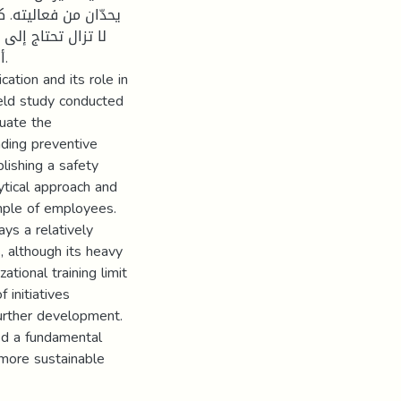
يحدّان من فعاليته. ك
لا تزال تحتاج إلى 
.
ation and its role in
ield study conducted
uate the
ading preventive
lishing a safety
lytical approach and
ample of employees.
ys a relatively
, although its heavy
tional training limit
 initiatives
 further development.
ed a fundamental
 more sustainable