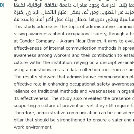
B)
ما بيّنت الدراسة وجود مبادرات داعمة لثقافة الوقاية، لكنها
مزيد من التطوير. ومن ثَم، يمكن اعتبار الاتصال الإداري ركيزة
أساسية ينبغي تعزيزها لضمان بيئة عمل أكثر أمانًا واستدامة
This study addresses the topic of administrative communic
raising awareness about occupational safety, through a f
at Condor Company – Akram Nour Branch. It aims to eval
effectiveness of internal communication methods in spre
awareness among workers and their contribution to estab
culture within the institution, relying on a descriptive-ana
using a questionnaire as a data collection tool from a s
The results showed that administrative communication pla
effective role in enhancing occupational safety awareness
reliance on traditional methods and weaknesses in organiza
its effectiveness. The study also revealed the presence of
supporting a culture of prevention, yet they still require
Therefore, administrative communication can be consider
pillar that should be strengthened to ensure a safer and
work environment.