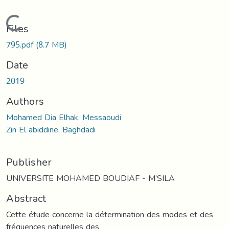
Loading...
Files
795.pdf
(8.7 MB)
Date
2019
Authors
Mohamed Dia Elhak, Messaoudi
Zin El abiddine, Baghdadi
Publisher
UNIVERSITE MOHAMED BOUDIAF - M’SILA
Abstract
Cette étude concerne la détermination des modes et des
fréquences naturelles des