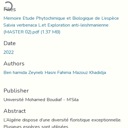
Loading...
Files
Memoire Etude Phytochimique et Biologique de L’espèce
Salvia verbenaca L.et Exploration anti-leishmanienne
(MASTER 02).pdf
(1.37 MB)
Date
2022
Authors
Ben hamida Zeyneb Hasni Fahima Mazouz Khadidja
Publisher
Université Mohamed Boudiaf - M’Sila
Abstract
L’Algérie dispose d’une diversité floristique exceptionnelle.
Plusieurs espèces sont utilisées