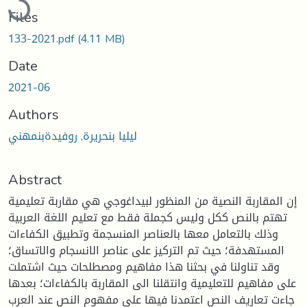
Files
133-2021.pdf
(4.11 MB)
Date
2021-06
Authors
ليليا بنحريرة, روفيدةبنمهني
Abstract
إن المقاربة النصية من المنظور لبيداغوجي هي مقاربة تعليمية
تهتم بالنص ككل وليس كجملة فقط مع تعليم اللغة العربية
وذلك بالتعامل معها بالعناصر المنسجمة وتطبيق الكفاءات
المستهدفة؛ حيث تم التركيز على عناصر الانسجام والاتساق؛
وقد تناولنا في بحثنا هذا مفاهيم ومصطلحات حيث اشتملت
على مفاهيم للتعليمية وانتقلنا الى المقاربة بالكفاءات؛ بعدها
جاءت تعاريف النص اعتمدنا فيها على مفهوم النص عند العرب