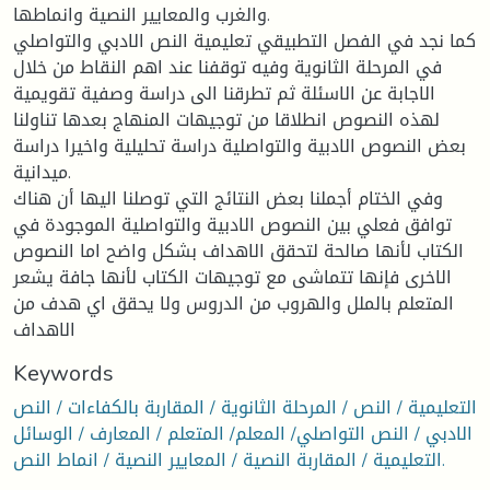
والغرب والمعايير النصية وانماطها.
كما نجد في الفصل التطبيقي تعليمية النص الادبي والتواصلي
في المرحلة الثانوية وفيه توقفنا عند اهم النقاط من خلال
الاجابة عن الاسئلة ثم تطرقنا الى دراسة وصفية تقويمية
لهذه النصوص انطلاقا من توجيهات المنهاج بعدها تناولنا
بعض النصوص الادبية والتواصلية دراسة تحليلية واخيرا دراسة
ميدانية.
وفي الختام أجملنا بعض النتائج التي توصلنا اليها أن هناك
توافق فعلي بين النصوص الادبية والتواصلية الموجودة في
الكتاب لأنها صالحة لتحقق الاهداف بشكل واضح اما النصوص
الاخرى فإنها تتماشى مع توجيهات الكتاب لأنها جافة يشعر
المتعلم بالملل والهروب من الدروس ولا يحقق اي هدف من
الاهداف
Keywords
التعليمية / النص / المرحلة الثانوية / المقاربة بالكفاءات / النص
الادبي / النص التواصلي/ المعلم/ المتعلم / المعارف / الوسائل
التعليمية / المقاربة النصية / المعايير النصية / انماط النص.