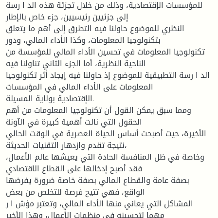
للمؤسسات الإقتصادية، وذلك من خلال تجزئة هذه الد ا رسة
إلى جزئيين رئيسيين، جزء خاص بالإطار
النظري للموضوع حاولنا فيه التطرق إلى أهم ما يتعلق
بتكنولوجيا المعلومات، وكذا الأداء المالي، ودور
تكنولوجيا المعلومات في تحسين الأداء المالي للمؤسسة من
الناحية النظرية، أما الجزء الثاني تناولنا فيه
الد ا رسة التطبيقية للموضوع إذ حاولنا فيه إيجاد أثر تكنولوجيا
المعلومات على الأداء المالي في المؤسسات
الإقتصادية بولاية المسيلة.
ومما سبق يمكن القول أن تكنولوجيا المعلومات من أهم
الحقول التي نالت أهمية كبيرة في الآونة
الأخيرة، حيث أصبحت أساس الحياة العصرية في الوقت الحالي
نتيجة تقدم وازدهار التقنيات الحديثة،
وخاصة في ظل المنافسة الحادة التي يعيشها عالم الأعمال،
فقد أصبح إدخالها على القطاع الاقتصادي
بصفة عامة والقطاع المالي بصفة خاصة ضرورة يفرضها
الواقع، فهي تتيح فرصة للتخلص من بعض
المشاكل التي يعاني منها الأداء المالي، وتعتبر مؤش ا ر
مهما لتحسينه في منظمات الأعمال، وهذا الأخير