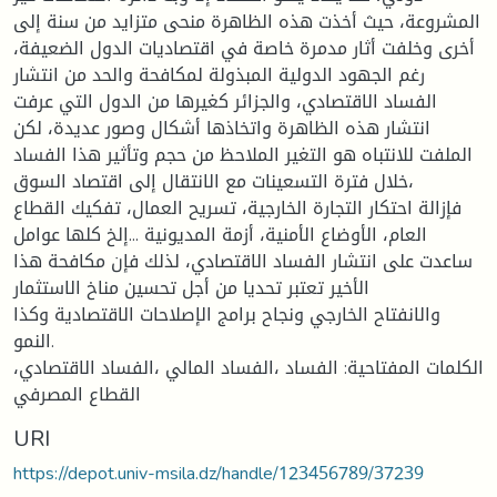
المشروعة، حيث أخذت هذه الظاهرة منحى متزايد من سنة إلى
أخرى وخلفت أثار مدمرة خاصة في اقتصاديات الدول الضعيفة،
رغم الجهود الدولية المبذولة لمكافحة والحد من انتشار
الفساد الاقتصادي، والجزائر كغيرها من الدول التي عرفت
انتشار هذه الظاهرة واتخاذها أشكال وصور عديدة، لكن
الملفت للانتباه هو التغير الملاحظ من حجم وتأثير هذا الفساد
خلال فترة التسعينات مع الانتقال إلى اقتصاد السوق،
فإزالة احتكار التجارة الخارجية، تسريح العمال، تفكيك القطاع
العام، الأوضاع الأمنية، أزمة المديونية ...إلخ كلها عوامل
ساعدت على انتشار الفساد الاقتصادي، لذلك فإن مكافحة هذا
الأخير تعتبر تحديا من أجل تحسين مناخ الاستثمار
والانفتاح الخارجي ونجاح برامج الإصلاحات الاقتصادية وكذا
النمو.
الكلمات المفتاحية: الفساد ،الفساد المالي ،الفساد الاقتصادي،
القطاع المصرفي
URI
https://depot.univ-msila.dz/handle/123456789/37239