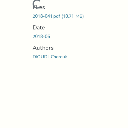
Loading...
Files
2018-041.pdf
(10.71 MB)
Date
2018-06
Authors
DJOUDI, Cherouk