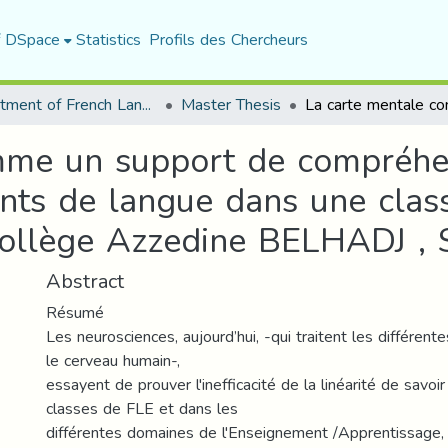
f DSpace
Statistics
Profils des Chercheurs
Department of French Language and Literature
Master Thesis
mme un support de compréhe
nts de langue dans une clas
ollège Azzedine BELHADJ , S’
Abstract
Résumé
Les neurosciences, aujourd’hui, -qui traitent les différente
le cerveau humain-,
essayent de prouver l'inefficacité de la linéarité de savoi
classes de FLE et dans les
différentes domaines de l'Enseignement /Apprentissage,