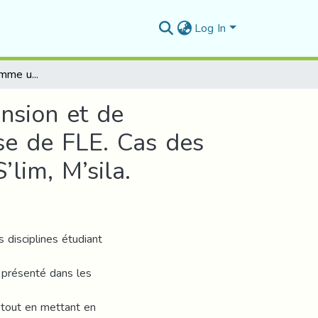
Log In
La carte mentale comme un support de compréhension et de mémorisation des points de langue dans une classe de FLE. Cas des élèves de 1ére AM, collège Azzedine BELHADJ , S’lim, M’sila.
nsion et de
se de FLE. Cas des
lim, M’sila.
s disciplines étudiant
r présenté dans les
 tout en mettant en