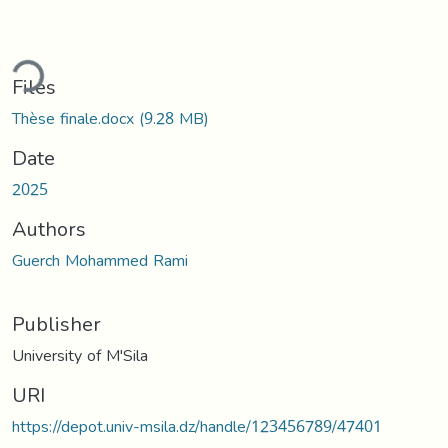
ding...
Files
Thèse finale.docx
(9.28 MB)
Date
2025
Authors
Guerch Mohammed Rami
Publisher
University of M'Sila
URI
https://depot.univ-msila.dz/handle/123456789/47401