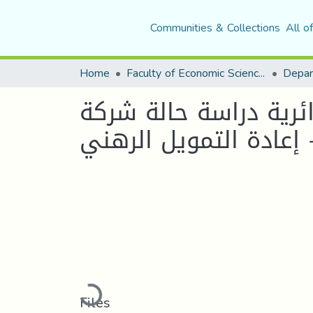
Communities & Collections
All o
Home
Faculty of Economic Sciences, Commerce and Management Sciences
Depar
ائرية دراسة حالة شركة
 SHR
Loading...
Files