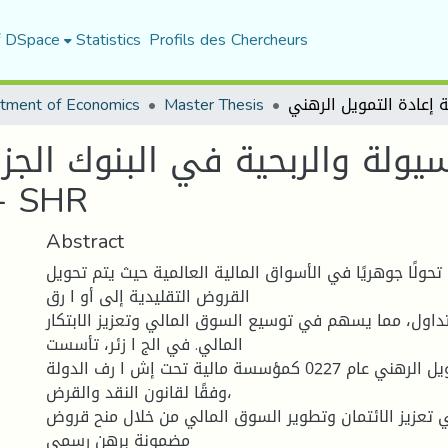
f DSpace
Statistics
Profils des Chercheurs
tment of Economics
Master Thesis
سيولة والربحية في البنوك الجز
إعادة التمويل الرهني -
Abstract
 تحولًا جوهريًا في الأسواق المالية العالمية حيث يتم تحويل
القروض التقليدية إلى أو ا رق
لتداول، مما يسهم في توسيع السوق المالي وتعزيز الابتكار
المالي. في الج ا زئر، تأسست
ش ركة إعادة التمويل الرهني عام 0227 كمؤسسة مالية تحت إش ا رف الدولة
وفقًا لقانون النقد والقرض،
عزيز الائتمان وتطوير السوق المالي من خلال منح قروض
مضمونة برهن رسمي