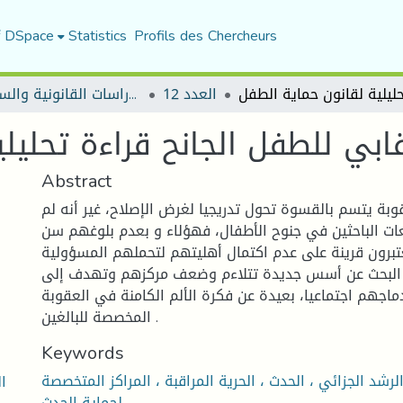
f DSpace
Statistics
Profils des Chercheurs
العدد 12
مجلة الأستاذ الباحث للدراسات القانونية والسياسية
قابي للطفل الجانح قراءة تحليل
Abstract
وبة يتسم بالقسوة تحول تدريجيا لغرض الإصلاح، غير أنه لم
ت الباحثين في جنوح الأطفال، فهؤلاء و بعدم بلوغهم سن
تبرون قرينة على عدم اكتمال أهليتهم لتحملهم المسؤولية
لى البحث عن أسس جديدة تتلاءم وضعف مركزهم وتهدف إلى
ماجهم اجتماعيا، بعيدة عن فكرة الألم الكامنة في العقوبة
المخصصة للبالغين .
Keywords
رشد الجزائي ، الحدث ، الحرية المراقبة ، المراكز المتخصصة
ا
لحماية الحدث