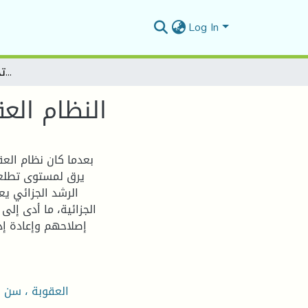
Log In
النظام العقابي للطفل الجانح قراءة تحليلية لقانون حماية الطفل
النظام الع
بعدما كان نظام العق
يرق لمستوى تطلعا
الرشد الجزائي يع
الجزائية، ما أدى إ
إصلاحهم وإعادة إد
العقوبة ، سن ال