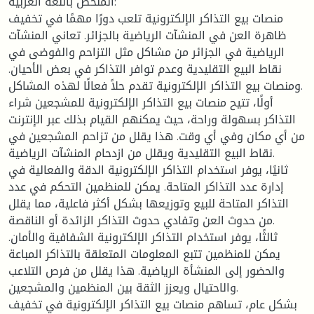
الملخص باللغة العربية:
منصات بيع التذاكر الإلكترونية تلعب دورًا مهمًا في تخفيف
ظاهرة العن في المنشآت الرياضية بالجزائر. تعاني المنشآت
الرياضية في الجزائر من مشاكل مثل التزاحم والفوضى في
نقاط البيع التقليدية وعدم توافر التذاكر في بعض الأحيان.
ومنصات بيع التذاكر الإلكترونية تقدم حلاً فعالًا لهذه المشاكل.
أولًا، تتيح منصات بيع التذاكر الإلكترونية للمشجعين شراء
التذاكر بسهولة وراحة، حيث يمكنهم القيام بذلك عبر الإنترنت
من أي مكان وفي أي وقت. هذا يقلل من تزاحم المشجعين في
نقاط البيع التقليدية ويقلل من ازدحام المنشآت الرياضية.
ثانيًا، يوفر استخدام التذاكر الإلكترونية الدقة والفعالية في
إدارة عدد التذاكر المتاحة. يمكن للمنظمين التحكم في عدد
التذاكر المتاحة للبيع وتوزيعها بشكل أكثر فاعلية، مما يقلل
من حدوث العن وتفادي حدوث التذاكر الزائدة أو الناقصة.
ثالثًا، يوفر استخدام التذاكر الإلكترونية الشفافية والأمان.
يمكن للمنظمين تتبع المعلومات المتعلقة بالتذاكر المباعة
والحضور إلى المنشأة الرياضية. هذا يقلل من فرص التلاعب
والاحتيال ويعزز الثقة بين المنظمين والمشجعين.
بشكل عام، تساهم منصات بيع التذاكر الإلكترونية في تخفيف