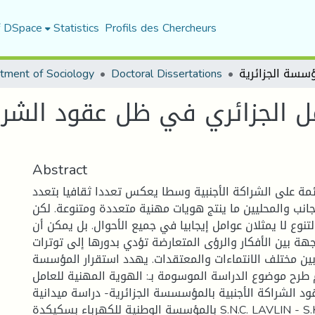
f DSpace
Statistics
Profils des Chercheurs
tment of Sociology
Doctoral Dissertations
ل الجزائري في ظل عقود الشرا
Abstract
مة على الشراكة الأجنبية وسطا يعكس تعددا ثقافيا بتعدد
أجانب والمحليين ما ينتج هويات مهنية متعددة ومتنوعة. لكن
نوع لا يمثلان عوامل إيجابيا في جميع الأحوال. بل يمكن أن
جهة بين الأفكار والرؤى المتعارضة تؤدي بدورها إلى توترات
بين مختلف الانتماءات والمعتقدات. يهدد استقرار المؤسسة
 طرح موضوع الدراسة الموسومة بـ: الهوية المهنية للعامل
د الشراكة الأجنبية بالمؤسسسة الجزائرية- دراسة ميدانية
بالمؤسسة الوطنية للكهرباء بسكيكدة S.N.C. LAVLIN - S.K.S - كمحاولة