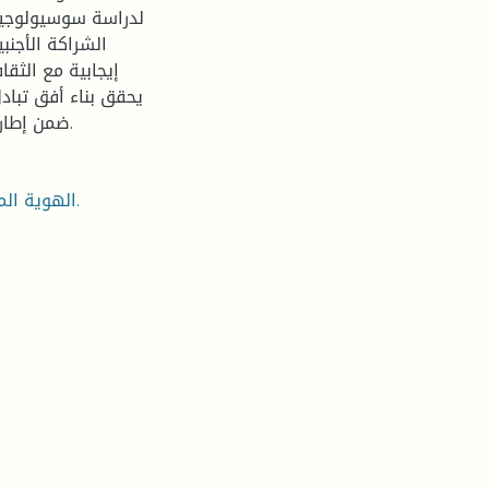
لدراسة سوسيولوجية
الشراكة الأجنب
إيجابية مع الثقا
يحقق بناء أفق تباد
ضمن إطار جدلية العلاقة بين الآنا والآخر، و حوار متكافئ بين الثقافات.
الهوية المهنية، الشراكة الأجنبية، التعددية الثقافية، العامل الجزائري.