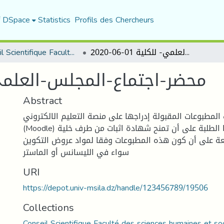
f DSpace
Statistics
Profils des Chercheurs
Conseil Scientifique Faculté des sciences humaines et sociales
محضر-اجتماع-المجلس-العلمي- للكلية 01-06-2020
محضر-اجتماع-المجلس-العلمي- للكلية
Abstract
المطبوعات المقبولة إدراجها على منصة التعليم الالكتروني
(Moodle) ليستفيد منها الطلبة على أن تمنح شهادة اثبات من طرف خلية
امعة على أن كون هذه المطبوعات وفقا لمواد عروض التكوين
سواء في الليسانس أو الماستر
URI
https://depot.univ-msila.dz/handle/123456789/19506
Collections
Conseil Scientifique Faculté des sciences humaines et so