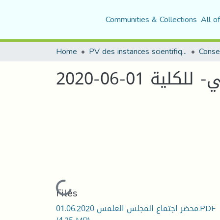
Communities & Collections
All o
Home
PV des instances scientifiques ( CSU, CSF(+Com. S des Départements))
 01-06-2020
Loading...
Files
محضر اجتماع المجلس العلمس 01.06.2020.PDF