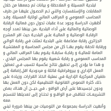
لبلدية المسيلة و الملاحظة و بيانات تم جمعها من خلال
المقابلات والإستفسارت والتي تـم الحصـول عليهـا من طرف
المحاسب العمومي و المراقب المالي لولاية المسيلة. وقـد
أظهرت الدراسة وجود عدة عقبات تحول دون فعالية الرقابة
الوصائية والمالية على أداء البلدية ،من بينها تعدد أوجه
الرقابـة الوصائية و الماليـة علـى البلديـة حيث اقر المشرع
الجزائري رقابة مضاعفة على البلدية تمثلت في رقابة الوالي
ورقابة لاحقة يقوم بهــا كل من مجلس المحاسبة و المفتشيـة
العامة للماليـة و رقابـة سابقـة يقـوم بهـا المراقب المالي و
المحاسب العمومي و رقابة شعبية يقوم بها المجلس البلدي ،
و هذا ما يؤدي إلـى تحقيق نتائج عكسية تتسبب فـي تعطيل
العمل الإداري و بيروقراطية قاتلة و مردودية اقل.إضافة إلى
طغيان المركزية الإدارية في عملية اتخاذ القرارات. وزيادة على
ذلك كثرة النصوص القانونية التنظيمية لكن دون العمل بها
ودون تجسيدها على أرض الواقع ، في حيـــن أن هنـاك بعض
التشريعــات تتناقض مـع الواقـع و تحتـاج إلى تعديلها لتنسجم
معه.
وأنهيت الدراسة بمجموعة من التوصيات من بينها ضرورة تبني