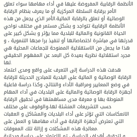
الأنظمة الرقابية المفروضة عليها في أداء مهامها سواء تعلق
الأمر برقابة السلطة المركزية أو ما يعرف بنظام الرقابة
الوصائية أو تعلق بالرقابة المالية.الأمر الذي يجعل من هذه
الأنظمة الرقابية تتواجد و بشكل مستمر في مختلف نواحي
الحياة القانونية والمالية للبلدية مما يؤثر و بشكل كبير على
قدرتها في مباشرة اختصاصاتها أو تنفيذ برا مجها التنموية ، و
هذا ما يجعل من الاستقلالية الممنوحة للجماعات المحلية هي
مجرد استقلالية نظرية بعيدة كل البعد عن المفهوم الحقيقي
لها.
هدفت هذه الدراسة إلى التعرف على واقع ومدى اعتماد
الرقابة الوصائية و المالية على البلدية للمبادئ الحديثة للرقابة
في وضع المعايير ومراقبة الأداء والنتائج، وكذا دراسة فاعلية
أجهزة الرقابة الوصائية والمالية على البلديات في أداء المهام
المنوطة بها و معرفة مدى مساهمتها في تحقيق الرقابة
حسب التشريعات المنشئة لها،والوقوف على مختلف
الانعكاسات التي تؤثر على أداء البلديات والمشاكل و العقبات
التي تعترض أجهزة الرقابة في أداء مهامها و العمل على
معالجة هذه المشكلات و إزالة تلك المعوقات.
و لتحقيق أهداف الدراسة ، تم الاعتماد على دراسة ميدانية