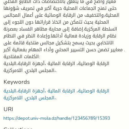
معيار واضح في ما يتعلق بالاختصاصات ذات الطابع المحلي
حتى تمنح الجماعات المحلية حرية أكبر في تصريف شؤونها
المحلية،والتخفيف من الرقابة الوصائية على أعمال المجالس
المحلية بحيث تتمكن من اتخاذ قراراتها دون اللجوء إلى
السلطة المركزية.إضافة إلى محاربة مظاهر الفساد بعصرنة
نظام الرقابة وزيادة فعالية أدائها.وإعادة النظر في النظام
الانتخابي بحيث يسمح بتشكيل مجالس منتخبة قائمة على
معايير تضمن حسن التسيير المحلي وأداء المهام بفعالية أكبر .
الكلمات المفتاحية:
الرقابة الوصائية، الرقابة المالية ،أجهزة الرقابة،البلدية
،المجلس البلدي. اللامركزية.
Keywords
الرقابة الوصائية، الرقابة المالية ،أجهزة الرقابة،البلدية
،المجلس البلدي. اللامركزية.
URI
https://depot.univ-msila.dz/handle/123456789/15393