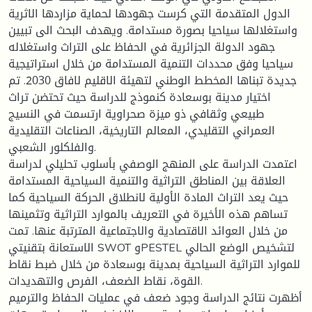
الدول المتقدمة التي كرست جهودها لحماية مزاردها الاثرية
واستغلالها سياحيا بصورة مستدامة. ويهدف البحث الى تبيين
جهود الدولة الجزائرية في الحفاظ على التراث واستغلاله
سياحيا وفق محددات التنمية المستدامة من خلال استراتيجية
جديدة تبناها المخطط الوطني لتهيئة الاقليم لافاق 2030. تم
اختيار مدينة بوسعادة كنموذج للدراسة حيث تحتضن تراث
طبيعي وثقافي ذو ميزة صحراوية ارتسمت في النسيج
العمراني التقليدي، المعالم التاريخية، الصناعات التقليدية
والفلكلور الشعبي.
اعتمدت الدراسة على المنهج الوصفي بأسلوب تحليلي لدراسة
العلاقة بين المناطق التراثية والتنمية السياحية المستدامة
حيث يعد التراث المادة الأولية لانطلاق الحركة السياحية كما
تساهم هذه الأخيرة في التعريف بالموارد التراثية وتثمينها
من خلال العوائد الاقتصادية والاجتماعية المترتبة عنها. تمت
الاستعانة بتقنيتي SWOT وPESTEL لتشخيص الوضع الحالي
للموارد التراثية السياحية بمدينة بوسعادة من خلال ضبط نقاط
القوة، نقاط الضعف، الفرص والتهديدات.
أظهرت نتائج الدراسة وجود ضعف في عمليات الحفاظ والترميم