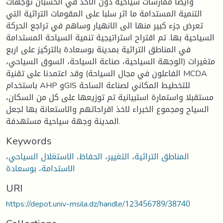
وأيضا ممارسات سياحية دون الاخذ في الحسبان توجهات
التنمية المستدامة ما اثر سلبا على المقومات التراثية التي
تعرض جزء كبير منها الى الانهيار وساهم في تراجع الحركة
السياحية بها. تم اقتراح استراتيجية تنمية السياحة المستدامة
في المناطق التراثية بمدينة بوسعادة بالتركيز على اربع
متغيرات (الوجهة السياحية، صناعة السياحة، السوق السياحي،
الفاعلون في مجال السياحة) وقد اعتمدنا على تقنية MCDA
باستخدام AHP وGIS للتخطيط المكاني لصناعة الساحة
مستقبلا واستمارة استبيانية تم توزيعها على كل من السكان،
السياح ومجموع الخبراء لاخذ اقراحاتهم والاستعانة بها لجعل
المدينة وجهة سياحية مستهدفة.
Keywords
المناطق التراثية، التغيير، الحفاظ، الاستغلال السياحي،
الاستدامة، بوسعادة
URI
https://depot.univ-msila.dz/handle/123456789/38740