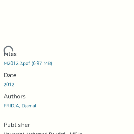
ading...
Files
M2012.2.pdf
(6.97 MB)
Date
2012
Authors
FRIDJA, Djamal
Publisher