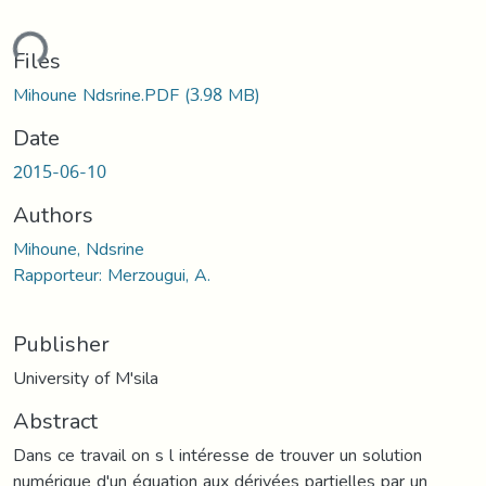
ding...
Files
Mihoune Ndsrine.PDF
(3.98 MB)
Date
2015-06-10
Authors
Mihoune, Ndsrine
Rapporteur: Merzougui, A.
Publisher
University of M'sila
Abstract
Dans ce travail on s l intéresse de trouver un solution
numérique d'un équation aux dérivées partielles par un