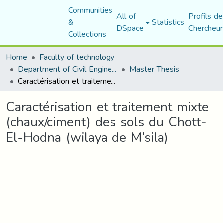
Communities
All of
Profils de
&
Statistics
DSpace
Chercheur
Collections
Home
Faculty of technology
Department of Civil Engineering
Master Thesis
Caractérisation et traitement mixte (chaux/ciment) des sols du Chott-El-Hodna (wilaya de M’sila)
Caractérisation et traitement mixte
(chaux/ciment) des sols du Chott-
El-Hodna (wilaya de M’sila)