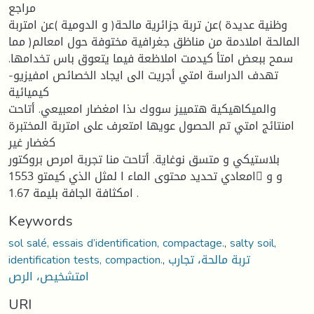
مراجع
وظنية عديدة )عن تربة جزائرية مالحة( و الدومية )عن امتربة
المالحة املادمة من مناظق جغرافية مختوفة حول امعالم( مما
سمح ببعض امتأ كيدمت املاظعة فيما يتعوق باس تخدامها.
تهدف الدراسة امتي أجريت الى ايجاد الخصائص امفيزيو-
كيميائية
والميكاهيكية هتمييز سووك ىذا امغضار امعبيعي. أتاحت
امنتائج امتي تم الحصول عويها امتعرف على امتربة المختبرة
كغضار غير
بلاستيكي و متسق نوغاية. أتاحت منا تجربة امرص بروكتور
امعادي تحديد محتوى الماء ا لمثل الذي كيمتو 1553 و و
امكثافة الجافة بليمة 1.67 .
Keywords
sol salé, essais d’identification, compactage.
,
salty soil,
identification tests, compaction.
,
تربة مالحة، تجارب
امتشخيص، الرص
URI