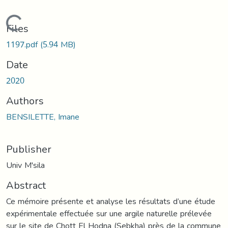
Loading...
Files
1197.pdf
(5.94 MB)
Date
2020
Authors
BENSILETTE, Imane
Publisher
Univ M'sila
Abstract
Ce mémoire présente et analyse les résultats d’une étude
expérimentale effectuée sur une argile naturelle prélevée
sur le site de Chott El Hodna (Sebkha) près de la commune