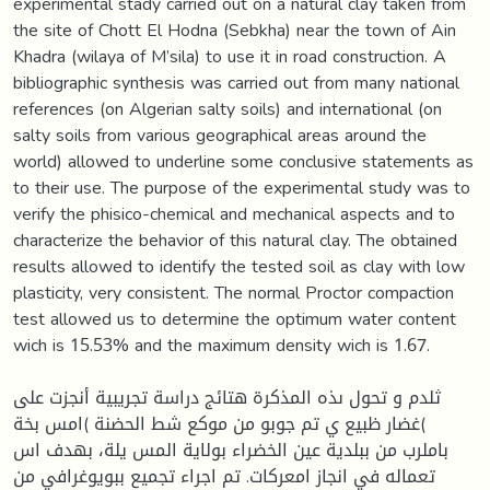
experimental stady carried out on a natural clay taken from
the site of Chott El Hodna (Sebkha) near the town of Ain
Khadra (wilaya of M’sila) to use it in road construction. A
bibliographic synthesis was carried out from many national
references (on Algerian salty soils) and international (on
salty soils from various geographical areas around the
world) allowed to underline some conclusive statements as
to their use. The purpose of the experimental study was to
verify the phisico-chemical and mechanical aspects and to
characterize the behavior of this natural clay. The obtained
results allowed to identify the tested soil as clay with low
plasticity, very consistent. The normal Proctor compaction
test allowed us to determine the optimum water content
wich is 15.53% and the maximum density wich is 1.67.
ثلدم و تحول ىذه المذكرة هتائج دراسة تجريبية أنجزت على
غضار ظبيع ي تم جوبو من موكع شط الحضنة )امس بخة(
باملرب من ببلدية عين الخضراء بولاية المس يلة، بهدف اس
تعماله في انجاز امعركات. تم اجراء تجميع ببويوغرافي من