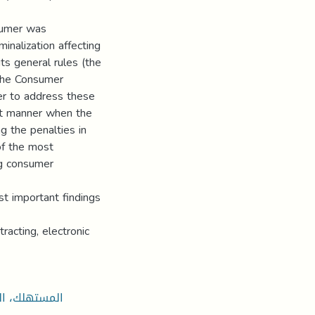
nsumer was
inalization affecting
ts general rules (the
 the Consumer
er to address these
ent manner when the
ng the penalties in
 of the most
ng consumer
st important findings
racting, electronic
المستهلك، ال