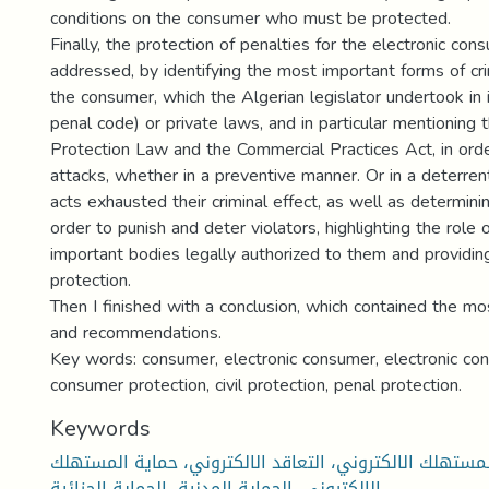
conditions on the consumer who must be protected.
Finally, the protection of penalties for the electronic co
addressed, by identifying the most important forms of crim
the consumer, which the Algerian legislator undertook in i
penal code) or private laws, and in particular mentioning
Protection Law and the Commercial Practices Act, in ord
attacks, whether in a preventive manner. Or in a deterr
acts exhausted their criminal effect, as well as determini
order to punish and deter violators, highlighting the role
important bodies legally authorized to them and providi
protection.
Then I finished with a conclusion, which contained the mo
and recommendations.
Key words: consumer, electronic consumer, electronic cont
consumer protection, civil protection, penal protection.
Keywords
مستهلك الالكتروني، التعاقد الالكتروني، حماية المستهلك
الالكتروني، الحماية المدنية، الحماية الجزائية.