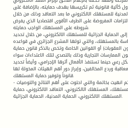
حلة ومنها: كحقه بالإعلام اللاحق لإبرام العقد الالكتروني
ل كآلية قانونية ثم تكريسها بهدف حمايته، بالإضافة غلى
لمدنية للمستهلك الالكتروني ما بعد التعاقد وذلك من خلال
التزامات المفروضة على الطرف الأقوى اقتصاديا الذي يفرض
شروطه على المستهلك الواجب حمايته.
 إلى الحماية الجزائية للمستهلك الالكتروني، من خلال تحديد
اسة بالمستهلك، والتي تولها المشرع الجزائري في قواعده
ون العقوبات) أو القوانين الخاصة وتخص بالذكر قانون حماية
ن الممارسات التجارية وذلك بالتصدي لتلك الاعتداءات سواء
 رعي حينما تستنفذ الأفعال أثرها الإجرامي، وأيضاً تحديد
عاقبة وردع المخالفين، وإبراز دور أهم الهيئات المخولة لها
قانوناً وتوفير حماية المستهلك.
- ثم انهيت بخاتمة والتي احتوت على أهم النتائج والتوصيات.
لمستهلك، المستهلك الالكتروني، التعاقد الالكتروني، حماية
المستهلك الالكتروني، الحماية المدنية، الحماية الجزائية.