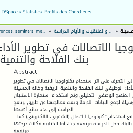
f DSpace
Statistics
Profils des Chercheurs
المؤتمرات والندوات والملتقيات والأيام الدراسة
Conferences, seminars, meetings, and study days
جيا الاتصالات في تطوير الأدا
بنك الفلاحة والتنمية
Abstract
ى التعرف على اثر استخدام تكنولوجيا الاتصالات في تطوير
أداء الوظيفي لبنك الفلاحة والتنمية الريفية وكالة المسيلة.
 المنهج الوصفي التحليلي وتم استخدام استمارة الاستبيان
يلة لجمع البيانات اللازمة وتمت معالجتها عن طريق برنامج spss. وتوصلت
الدراسة إلى عدة نتائج أهمها:
- أن الدرجة الكلية لواقع استخدام تكنولوجيا الاتصال (الشفوي، الالكتروني) كما
البنك محل الدراسة مرتفعة جدا، أما الكتابية فكانت درجتها
مرتفعة.