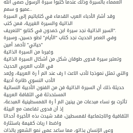
العمماء بالسيرة وذلك عندما كتبوا سيرة الرسول صمى الله
عميو و سمم...
وقد أشار الأدباء العرب القدماء في كتاباتيم إلى السيرة
الذاتية والسيرة الغيرية، فمن كتب
السير الذاتية نجد سيرة ابن خمدون في كتابو "التعريف".
وفي العصر الحديث نجد كتاب "الأيام" لطو حسين، وسيرة
"حياتي" لأحمد أمين
وغيرىا من السيرة الذاتية.
وتعتبر سيرة فدوى طوقان شكل من أشكال السيرة الذاتية
في الأدب العربي الحديث
والتي تمثل نموذجا لأدب الاعت ا رف عند الم أ رة العربية، ويُعد
الأدب النسوي ظاىرة أدبية
حديثة ذلك أن السيرة الذاتية فن من الفنون الأدبية النسائية
المستحدثة في الثقافة العربية
تأثرت بو نساء مبدعات من بينين الم أ رة الفمسطينية المبدعة،
إذ أن فدوى تفاعمت مع البيئة
الثقافية والاجتماعية لفمسطين، فقد شيدت ىذه الأخيرة أحداثا
واضط ا ربات كفيمة باستثارة
وعي الإنسان بذاتو، مما ساعد عمى نمو الشعور بالذات