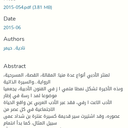
2015-054.pdf
(3.81 MB)
Date
2015-06
Authors
نادية., حيمر
Abstract
لمنثر الأدبي أنواع عدة منيا: المقالة، القصة، المسرحية،
الرواية....والسيرة الذاتية
وىذه الأخيرة تشكل نمطا متمي ا ز في الفنون الأدبية، يجعميا
موضوعا لمد ا رسة في إطار
الأدب الاعت ا رفي، فقد عبر الأدب العربي عن واقع الحياة
الاجتماعية في كل عصر من
عصوره، وقد اشتيرت سير قديمة كسيرة عنترة بن شداد عمى
سبيل المثال، كما بدأ اىتمام