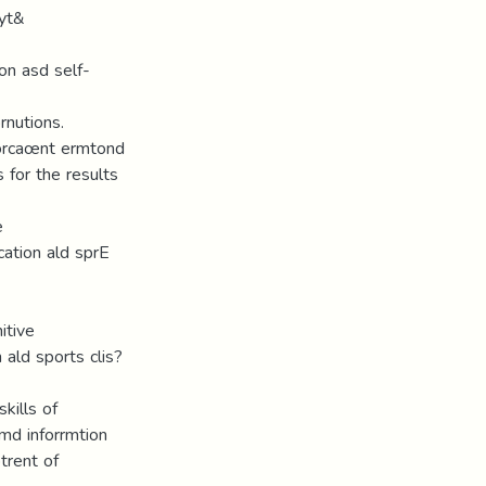
nyt&
on asd self-
rnutions.
nforcaœnt ermtond
 for the results
e
ucation ald sprE
itive
n ald sports clis?
kills of
md inforrmtion
trent of