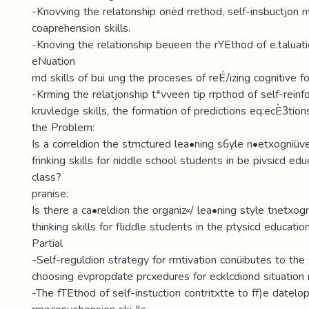
-Knovving the relatonship onëd rrethod, self-insbuctjon 
coaprehension skills.
-Knoving the relationship beueen the rYEthod of e.taluati
eNuation
md skills of bui ung the proceses of reÉ/izing cognitive fo
-Krming the relatjonship t*vveen tip rrpthod of self-rei
kruvledge skills, the formation of predictions eq:ecÈ3tions
the Problem:
Is a correldion the stmctured lea•ning s6yle n•etxogniüv
frinking skills for niddle school students in be pivsicd ed
class?
pranise:
Is there a ca•reldion the organiz«/ lea•ning style tnetxogn
thinking skills for fliddle students in the ptysicd educatio
Partial
-Self-reguldion strategy for rmtivation conüibutes to the s
choosing ëvpropdate prcxedures for ecklcdiond situation 
-The fTEthod of self-instuction contritxtte to ff)e datelop