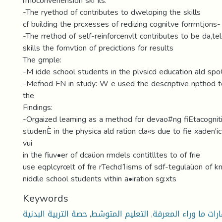
rmoconvehension ski Ils.
-The ryethod of contributes to dweloping the skills
cf building the prcxesses of redizing cognitve forrmtjons-
-The rrethod of self-reinforcenvlt contributes to be da,te
skills the fomvtion of precictions for results
The gmple:
-M idde school students in the plvsicd education ald sp
-Mefnod FN in study: W e used the descriptive npthod to
the
Findings:
-Orgaized leaming as a method for devao#ng fiEtacognitive
studenÈ in the physica ald ration cla«s due to fie xaden'ic
vui
in the fiuv•er of dcaüon rmdels contitlltes to of frie
use eqplcyrœlt of fre rTechd1isms of sdf-tegulaüon of 
niddle school students vithin a•iration sg:xts
Keywords
رات ما وراء المعرفة
,
التعليم المتوشط
,
حصة التربية البدنية