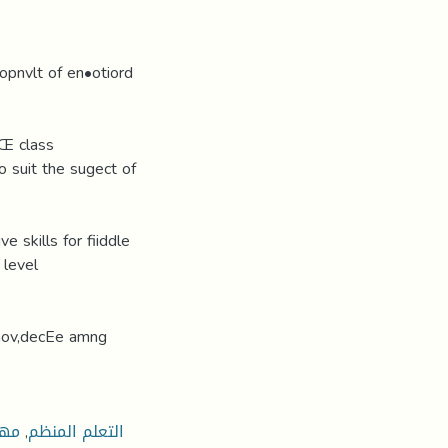
lopnvlt of en•otiord
oŒ class
 suit the sugect of
 skills for fiiddle
 level
knov,decEe amng
التعلم المنظم
,
مها