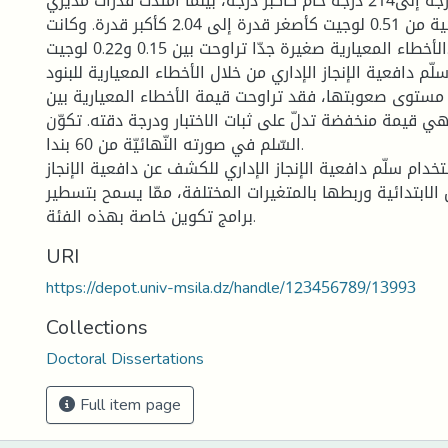
درجة خام كأصغر درجة إلى214 درجة خام كأكبر درجة، بينما امتدت قدرات مديري
المدارس الابتدائية من 0.51 لوجيت كأصغر قدرة إلى 2.04 كأكبر قدرة. وكانت
الأخطاء المعيارية صغيرة جدّا تراوحت بين 0.15 و0.22 لوجيت.
لّم دافعية الإنجاز الإداري من خلال الأخطاء المعيارية للبنود
ستوى صعوبتها، فقد تراوحت قيمة الأخطاء المعيارية بين
0 و 0.08) وهي قيمة منخفضة تدلّ على ثبات الاختبار ودرجة دقته. تكوّن
السّلم في صورته النّهائيّة من 60 بندا.
خدام سلّم دافعية الإنجاز الإداري للكشف عن دافعية الإنجاز
لابتدائية وربطها بالمتغيرات المختلفة، ممّا يسمح بتسطير
برامج تكوين خاصة بهذه الفئة.
URI
https://depot.univ-msila.dz/handle/123456789/13993
Collections
Doctoral Dissertations
Full item page