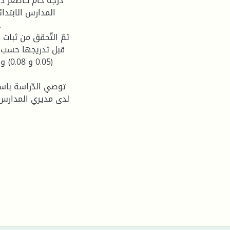
تمّ التّحقق من ثبات س
قبل تدريجها حسب م
(.05
توصي الدّراسة باست
لدى مديري المدارس ا