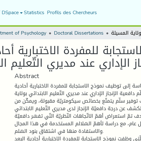
f DSpace
Statistics
Profils des Chercheurs
tment of Psychology
Doctoral Dissertations
تجابة للمفردة الاختبارية أحاد
از الإداري عند مديري التّعليم ا
Abstract
سة إلى توظيف نموذج الاستجابة للمفردة الاختبارية أحادية
م دافعية الإنجاز الإداري عند مديري التّعليم الابتدائي بولاية
توفير سلّم يتمتّع بخصائص سيكومتريّة مقبولة، ويمكّن من
كشف عن درجة دافعيّة الإنجاز لدى مديري التّعليم الابتدائي.
تمّ استعراض أهمّ الاتّجاهات النّظريّة التّي تفسّر دافعيّة
ل عام، مع دراسة لأهمّ السّلالم المستخدمة في هذا المجال
والاستفادة منها في اشتقاق بنود السّلم.
ّتي وظفت نموذج الاستجابة للمفردة الاختبارية أحادية البعد