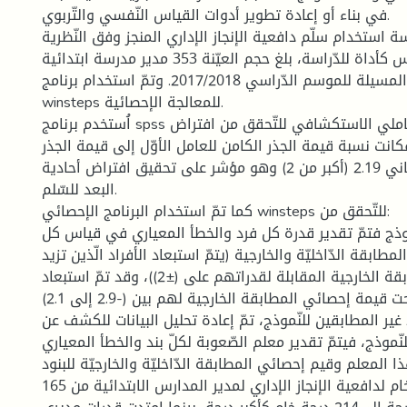
في بناء أو إعادة تطوير أدوات القياس النّفسي والتّربوي.
ة استخدام سلّم دافعية الإنجاز الإداري المنجز وفق النّظرية
الكلاسيكية للقياس كأداة للدّراسة، بلغ حجم العيّنة 353 مدير مدرسة ابتدائية
بولاية المسيلة للموسم الدّراسي 2017/2018. وتمّ استخدام برنامج spss وبرنامج
winsteps للمعالجة الإحصائية.
اُستخدم برنامج spss لإجراء التّحليل العاملي الاستكشافي للتّحقق من افتراض
فكانت نسبة قيمة الجذر الكامن للعامل الأوّل إلى قيمة الجذر
الكامن للعامل الثّاني 2.19 (أكبر من 2) وهو مؤشر على تحقيق افتراض أحادية
البعد للسّلم.
كما تمّ استخدام البرنامج الإحصائي winsteps للتّحقق من:
موذج فتمّ تقدير قدرة كل فرد والخطأ المعياري في قياس كل
ابقة الدّاخليّة والخارجية (يتمّ استبعاد الأفراد الّذين تزيد
قيم إحصائي المطابقة الخارجية المقابلة لقدراتهم على (±2))، وقد تمّ استبعاد
21 فردا تراوحت قيمة إحصائي المطابقة الخارجية لهم بين (-2.9 إلى 2.1).
 غير المطابقين للنّموذج، تمّ إعادة تحليل البيانات للكشف عن
لنّموذج، فيتمّ تقدير معلم الصّعوبة لكلّ بند والخطأ المعياري
المعلم وقيم إحصائي المطابقة الدّاخليّة والخارجيّة للبنود.
امتدت الدّرجات الخام لدافعية الإنجاز الإداري لمدير المدارس الابتدائية من 165