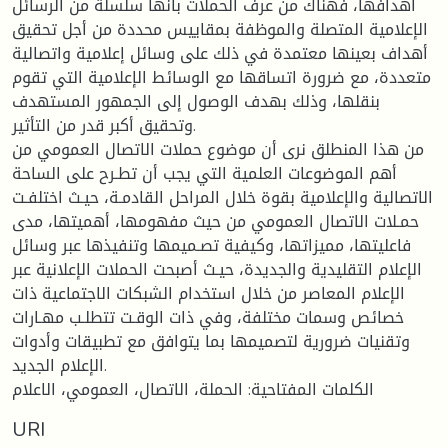
أهدافها، فهناك من عرف الحملات بأنها سلسلة من الرسائل
الإعلامية المتصلة والموظفة بمقاييس محددة من أجل تحقيق
أهداف بعينها معتمدة في ذلك على وسائل إعلامية واتصالية
متعددة، مع ضرورة اتساقها مع الوسائط الإعلامية التي تقوم
بنقلها، وذلك بهدف الوصول إلى الجمهور المستهدف
وتحقيق أكبر قدر من التأثير.
من هذا المنطلق نرى أن موضوع حملات الاتصال العمومي من
أهم الموضوعات العلمية التي يجب أن تطـرح على الساحة
الاتصالية والإعلامية بقوة خلال المراحل القادمـة، حيـث اختلفـت
حمـلات الاتصال العمومي من حيث مفهومها، أهميتها، مدى
فاعليتها، مميزاتها، وكيفية تصـميمها وتنفيذها عبر وسائل
الإعلام التقليدية والجديدة، حيـث أصبحت الحملات الإعلانية عبر
الإعلام المعاصر من خلال استخدام الشبكات الاجتماعية ذات
خصائص وسمات مختلفة، وفي ذات الوقـت تتطلـب مهـارات
وتقنيات ضرورية لتصميمها بما يتوافق مع تطبيقات وأدوات
الإعلام الجديد.
الكلمات المفتاحية: الحملة، الاتصال، العمومي، الاعلام
URI