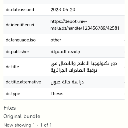
dc.date.issued
2023-06-20
https://depot.univ-
dc.identifier.uri
msila.dz/handle/123456789/42581
dc.language.iso
other
e
dc.publisher
جامعة المسيلة
e
دور تكنولوجيا الاعلام والاتصال في
dc.title
e
ترقية الصادرات الجزائرية
dc.title.alternative
دراسة حالة جيون
e
dc.type
Thesis
e
Files
Original bundle
Now showing
1 - 1 of 1