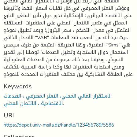
العلاقة التي تربط بين مؤشرات الاستقرار المالي المحلي
ومؤشر التعثر المصرفي في ظل تقلبات أسعار النفط وتأثيرها
على الاقتصاد الجزائري؛ الإشكالية تدور حول تأثير المتغير التابع
الممثل في متغير الائتمان المحلي على المتغيرات المستقلة
المتمثل في معدل التضخم ، سعر البترول؛ وبعد تطبيق نموذج
الانحدار الذاتي "VAR" حيث نجد أنه من الصعب نقد المعلمات
المقدرة، وهنا الطريقة المتبعة من طرف سيمس "Sims" هي
استعمال دوال الاستجابة وتحليل الصدمات؛ توصلنا إلى تقدير
النموذج، وطبقنا بعد ذلك مجموعة من الصدمات العشوائية
ومدى استجابة المتغيرات لها وكذا دراسة السببية للكشف
على العلاقة التشابكية بين مختلف المتغيرات المحددة للنموذج.
Keywords
الاستقرار المالي المحلي، التعثر المصرفي ، الصدمات
الاقتصادية،، الائتمان المحلي.
URI
https://depot.univ-msila.dz/handle/123456789/5586
Collections