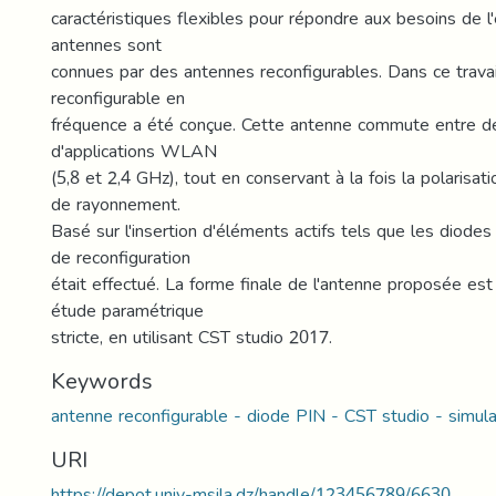
caractéristiques flexibles pour répondre aux besoins de 
antennes sont
connues par des antennes reconfigurables. Dans ce travai
reconfigurable en
fréquence a été conçue. Cette antenne commute entre d
d'applications WLAN
(5,8 et 2,4 GHz), tout en conservant à la fois la polarisa
de rayonnement.
Basé sur l'insertion d'éléments actifs tels que les diode
de reconfiguration
était effectué. La forme finale de l'antenne proposée es
étude paramétrique
stricte, en utilisant CST studio 2017.
Keywords
antenne reconfigurable - diode PIN - CST studio - simula
URI
https://depot.univ-msila.dz/handle/123456789/6630