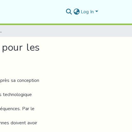
Log In
 antenne reconfigurable pour les applications WLAN
 pour les
après sa conception
ès technologique
fréquences. Par le
ennes doivent avoir