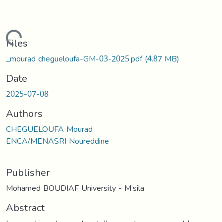
oading...
Files
_mourad chegueloufa-GM-03-2025.pdf
(4.87 MB)
Date
2025-07-08
Authors
CHEGUELOUFA Mourad
ENCA/MENASRI Noureddine
Publisher
Mohamed BOUDIAF University - M’sila
Abstract