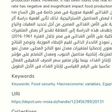
production index. However, it has been found that real e
rate has negative and insignificant impact food production
run ملخص يمثل الأمن الغذائى أهمية محورية فى مصر خاصة فى ظل اتساع
 لبعض المحاصيل الاستراتيجية. لذلك تأتى أهمية دراسة أثر
ية على الأمن الغذائى المصرى من أجل تحديد العقبات واتباع
وتهدف هذه الدراسة إلى العلاقة تقدير أثر بعض المتغيرات
الاقتصادية الكلية على الأمن الغذائى فى مصر (خلال الفترة 1961-2016)
نموذج الانحدار الذاتى لقيم الإبطاء الموزعة. وتوضح النتائج
لمعنوى إحصائيا لمتغيرات معدل نمو الناتج المحلى، معدل نمو
منزرعة، إنتاجية محاصيل الحبوب، ومعدل التضخم على مؤشر
إنتاج الغذاء. بينما يؤثر متغير سعر الصرف الحقيقى الفعال
عكسيا على الرقم القياسى لإنتاج الغذاء فى الأجل الطويل
Keywords
Keywords: Food security, Macroeconomic variables, Egyp
URI
https://depot.univ-msila.dz/handle/123456789/20131
Collections