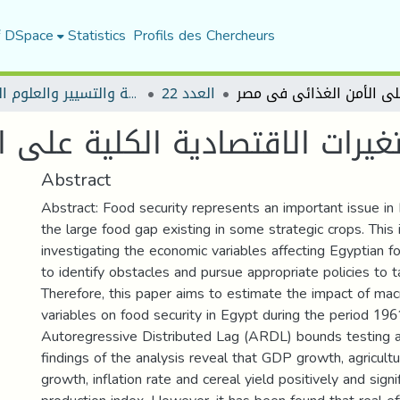
f DSpace
Statistics
Profils des Chercheurs
العدد 22
مجلة العلوم الاقتصادية والتسيير والعلوم التجارية
متغيرات الاقتصادية الكلية على
Abstract
Abstract: Food security represents an important issue in
the large food gap existing in some strategic crops. Thi
investigating the economic variables affecting Egyptian fo
to identify obstacles and pursue appropriate policies to 
Therefore, this paper aims to estimate the impact of ma
variables on food security in Egypt during the period 19
Autoregressive Distributed Lag (ARDL) bounds testing 
findings of the analysis reveal that GDP growth, agricultu
growth, inflation rate and cereal yield positively and signi