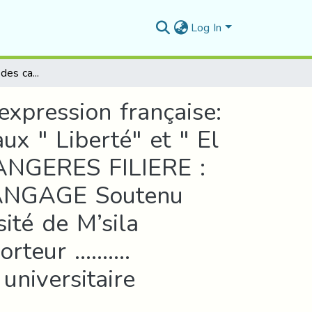
Log In
Analyse sémiotique des caricatures algériennes d’expression française: Le Corona virus en Algérie. Le Cas de deux journaux " Liberté" et " El watan " DOMAINE : LETTRES ET LANGUES ÉTRANGERES FILIERE : LANGUE FRANÇAISE OPTION : SCIENCES DU LANGAGE Soutenu devant le jury composé de : ……………………… Université de M’sila Président Frahtia Sihem Université de M’sila Rapporteur ……….……………... Université de M’sila Examinateur Année universitaire
expression française:
ux " Liberté" et " El
NGERES FILIERE :
ANGAGE Soutenu
té de M’sila
porteur ……….
universitaire