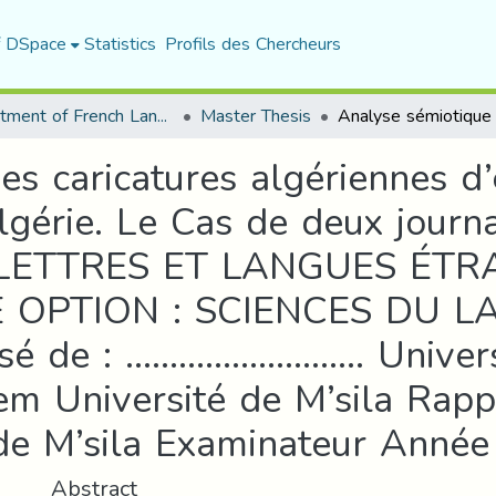
f DSpace
Statistics
Profils des Chercheurs
Department of French Language and Literature
Master Thesis
s caricatures algériennes d’
gérie. Le Cas de deux journa
 LETTRES ET LANGUES ÉTRA
 OPTION : SCIENCES DU L
osé de : ……………………… Universi
hem Université de M’sila Rap
de M’sila Examinateur Année 
Abstract