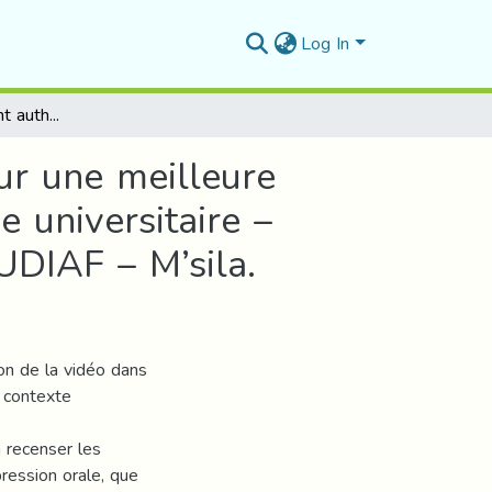
Log In
L’apport du document authentique - la vidéo - pour une meilleure expression orale. Cas des étudiants de 2ème année universitaire – département de français, université Mohamed BOUDIAF – M’sila.
ur une meilleure
 universitaire –
UDIAF – M’sila.
ion de la vidéo dans
e contexte
 recenser les
pression orale, que