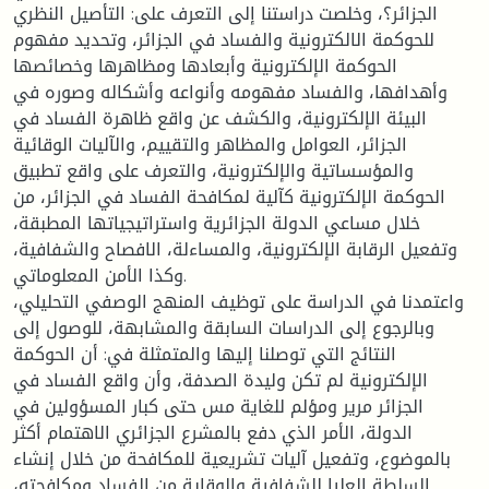
الجزائر؟، وخلصت دراستنا إلى التعرف على: التأصيل النظري
للحوكمة الالكترونية والفساد في الجزائر، وتحديد مفهوم
الحوكمة الإلكترونية وأبعادها ومظاهرها وخصائصها
وأهدافها، والفساد مفهومه وأنواعه وأشكاله وصوره في
البيئة الإلكترونية، والكشف عن واقع ظاهرة الفساد في
الجزائر، العوامل والمظاهر والتقييم، والآليات الوقائية
والمؤسساتية والإلكترونية، والتعرف على واقع تطبيق
الحوكمة الإلكترونية كآلية لمكافحة الفساد في الجزائر، من
خلال مساعي الدولة الجزائرية واستراتيجياتها المطبقة،
وتفعيل الرقابة الإلكترونية، والمساءلة، الافصاح والشفافية،
وكذا الأمن المعلوماتي.
واعتمدنا في الدراسة على توظيف المنهج الوصفي التحليلي،
وبالرجوع إلى الدراسات السابقة والمشابهة، للوصول إلى
النتائج التي توصلنا إليها والمتمثلة في: أن الحوكمة
الإلكترونية لم تكن وليدة الصدفة، وأن واقع الفساد في
الجزائر مرير ومؤلم للغاية مس حتى كبار المسؤولين في
الدولة، الأمر الذي دفع بالمشرع الجزائري الاهتمام أكثر
بالموضوع، وتفعيل آليات تشريعية للمكافحة من خلال إنشاء
السلطة العليا للشفافية والوقاية من الفساد ومكافحته،