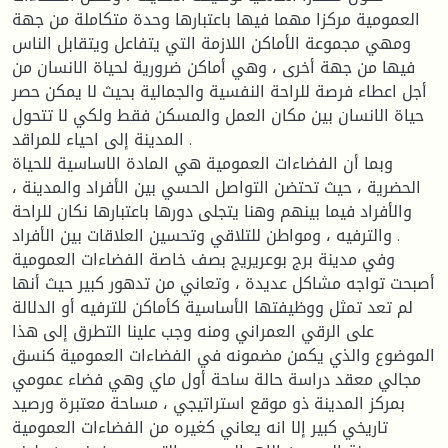
العمومية مركزا مهما فيها باعتبارها وحدة متكاملة من جهة
ومهي مجموعة الأماكن اللازمة التي يتفاعل ويتقابل الناس
فيها من جهة أخرى ، وهي أماكن ضرورية لحياة الانسان من
أجل اعطاء فرصة للراحة النفسية والجمالية بحيث لا يمكن حصر
حياة الانسان بين مكان العمل والمسكن فقط ولكي لا تتحول
المدينة إلى احياء للمراقد .
وبما أن الفضاءات العمومية هي المادة الاساسية للحياة
الحضرية ، حيث تحتضن التواصل الحسي بين الأفراد والمدينة ،
والأفراد فيما بينهم وهنا يتجلى دورها باعتبارها نكان للراحة
والترفيه ، ومواطن للتلاقي وتحسين العلاقات بين الأفراد .
وفي مدينة برج بوعريريج بصف خاصة الفضاءات العمومية
أصبحت تواجه مشاكل عديدة ، وتعاني من تدهور كبير حيث أنها
لم تعد تمثل ووظيفتها الأساسية كأماكن للترفيه أو الدلالة
على الرقي العمراني ومنه وجب علينا التطرق إلى هذا
الموضوع والذي يكمن مضمونه في الفضاءات العمومية كنسق
مجالي معقد دراسة حالة ساحة أول ماي وهي فضاء عمومي
بمركز المدينة ذو موقع استراتيجي ، مساحة معتبرة ورصيد
تاريخي كبير إلا انه يعاني كغيره من الفضاءات العمومية