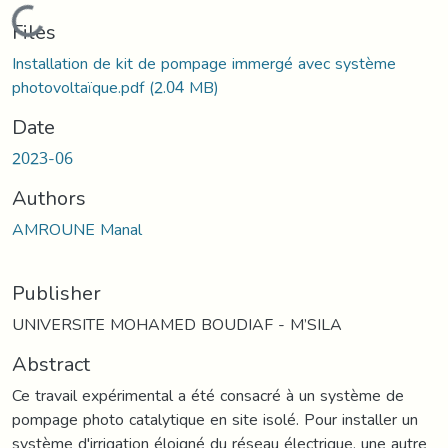
Loading...
Files
Installation de kit de pompage immergé avec système
photovoltaïque.pdf
(2.04 MB)
Date
2023-06
Authors
AMROUNE Manal
Publisher
UNIVERSITE MOHAMED BOUDIAF - M’SILA
Abstract
Ce travail expérimental a été consacré à un système de
pompage photo catalytique en site isolé. Pour installer un
système d'irrigation éloigné du réseau électrique, une autre