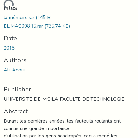
ading...
Files
la mémoire.rar
(145 B)
EL.MAS008.15.rar
(735.74 KB)
Date
2015
Authors
Ali, Adoui
Publisher
UNIVERSITE DE M’SILA FACULTE DE TECHNOLOGIE
Abstract
Durant les dernières années, les fauteuils roulants ont
connus une grande importance
d’utilisation par les gens handicapés, ceci a mené les