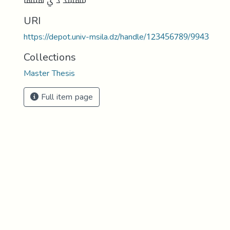
مهشذ ذ ي همها
URI
https://depot.univ-msila.dz/handle/123456789/9943
Collections
Master Thesis
Full item page