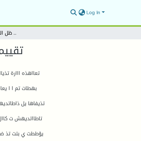
Log In
تقييم المشاريع ااستثمارية في ظل المخاطرة وعدم التأكيد
تقييم
تعااهذه ااارة تذي
بهطات تم ا ا يع
تذيفاها يل ذاطاتد
تاطااتديهش ت كاال 
يؤططت ي بتت تذ ض