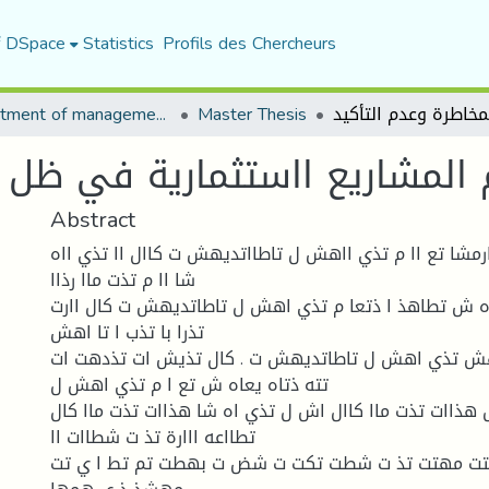
f DSpace
Statistics
Profils des Chercheurs
Department of management sciences
Master Thesis
 المشاريع ااستثمارية في ظل ا
Abstract
اارمشا تع اا م تذي ااهش ل تاطااتديهش ت كاال اا تذي ااه
شا اا م تذت ماا رذاا
اه ش تطاهذ ا ذتعا م تذي اهش ل تاطاتديهش ت كال اارت
تذرا با تذب ا تا اهش
يهش تذي اهش ل تاطاتديهش ت . كال تذيش ات تذدهت ات
تته ذتاه يعاه ش تع ا م تذي اهش ل
هذاات تذت ماا كاال اش ل تذي اه شا هذاات تذت ماا كال
تطااعه ااارة تذ ت شطاات اا
تت مهتت تذ ت شطت تكت ت شض ت بهطت تم تط ا ي تت