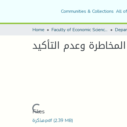
Communities & Collections
All o
Home
Faculty of Economic Sciences, Commerce and Management Sciences
لمخاطرة وعدم التأكيد
Loading...
Files
(2.39 MB)
مذكرة.pdf