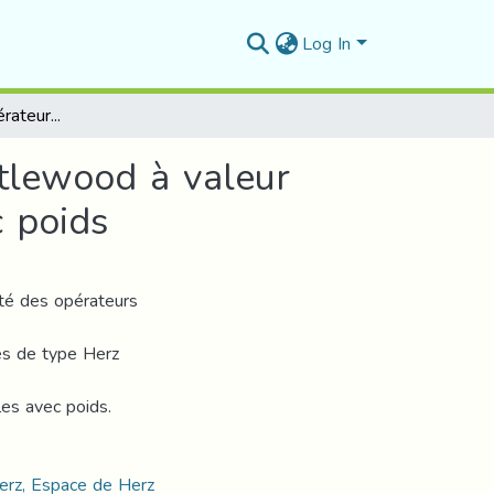
Log In
La continuité de l’opérateur maximal de Hardy-Littlewood à valeur vectorielle sur certains espaces de type Herz avec poids
ttlewood à valeur
c poids
uité des opérateurs
ces de type Herz
es avec poids.
erz, Espace de Herz