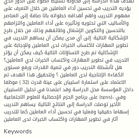
تهدف هذه الدراسة إلى محاولة تسليط الضوء على الدور الذي
يؤديه التدريب في تحسين أداء العاملين من خلال التعرف على
مفهوم التدريب واهم أهدافه خطواته بالا صافة إلى العناصر
والأساليب التي تحتويه وتأثيره على أداء العاملين والتزامهم
بالتحسين والتكوين الإشغال وظائفهم وذلك من خلال طرح
الإشكالية التالية: إلى أي مدى يمكن أن يساهم التدريب في
تطوير المهارات لاكتساب الخبرات لدى العاملين وللإجابة على
الإشكالية تم طرح التساؤلات التالية كيف يمكن أن يؤثر
التدريب في تطوير المهارات واكتساب الخبرات لدي العاملين؟
هل لأنشطة التدريب دور في تنمية القدرات ورفع مستوى
الكفاءة الإنتاجية لدى العاملين ؟ ولتحقيق هذا الهدف تم
الاعتماد على استمارة استبيان على عينة قدرت (32 ) موظفا
داخل المؤسسة محل الدراسة وقد اعتمدنا في تحليل الاستبيان
على برنامج الحزم الإحصائية للعلوم الاجتماعية (spss)، وفي
الأخير توصلت الدراسة إلى النتائج التالية :يساهم التدريب
إسهاما حقيقيا وفعليا في تحسين أداء العاملين كما للتدريب
أثار في تطوير المهارات واكتساب الخبرات لدى العاملين
Keywords